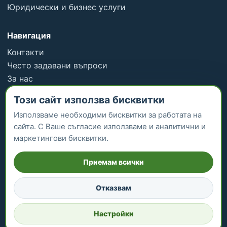
Юридически и бизнес услуги
Навигация
Контакти
Често задавани въпроси
За нас
Отзиви
Този сайт използва бисквитки
Всички услуги
Използваме необходими бисквитки за работата на
сайта. С Ваше съгласие използваме и аналитични и
Информация
маркетингови бисквитки.
Работа при нас
Приемам всички
Общи условия
Политика за поверителност
Отказвам
0899 806 696
colombacompany@gmail.com
Настройки