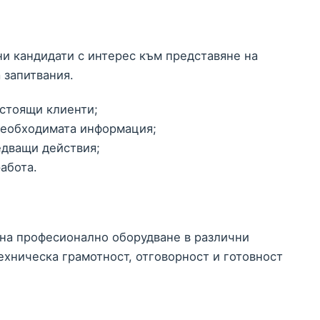
и кандидати с интерес към представяне на
 запитвания.
астоящи клиенти;
 необходимата информация;
едващи действия;
абота.
 на професионално оборудване в различни
ехническа грамотност, отговорност и готовност