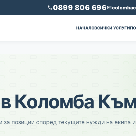
0899 806 696
colomba
НАЧАЛО
ВСИЧКИ УСЛУГИ
ПО
 в Коломба Къ
 за позиции според текущите нужди на екипа и