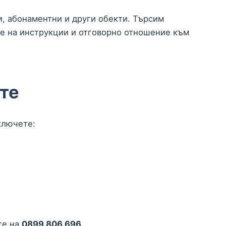
и, абонаментни и други обекти. Търсим
не на инструкции и отговорно отношение към
те
ключете:
те на
0899 806 696
.