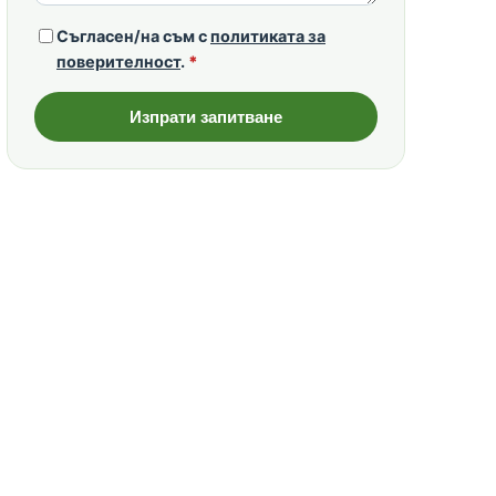
Съгласен/на съм с
политиката за
поверителност
.
*
Изпрати запитване